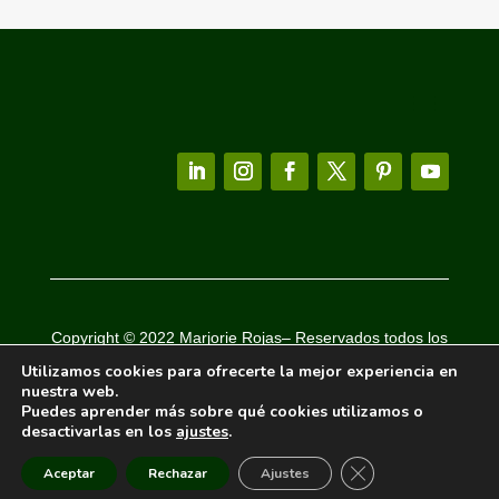
Copyright © 2022
Marjorie Rojas
– Reservados todos los
derechos
Utilizamos cookies para ofrecerte la mejor experiencia en
nuestra web.
POLÍTICA DE PRIVACIDAD |
POLÍTICA DE COOKIES
Puedes aprender más sobre qué cookies utilizamos o
desactivarlas en los
ajustes
.
Cerrar el banner d
Aceptar
Rechazar
Ajustes