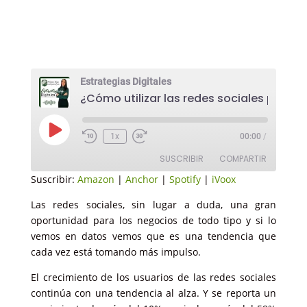
Estrategias Digitales
Reproducir
1x
00:00
/
episodio
SUSCRIBIR
COMPARTIR
Suscribir:
Amazon
|
Anchor
|
Spotify
|
iVoox
COMPARTIR
Amazon
Anchor
Las redes sociales, sin lugar a duda, una gran
oportunidad para los negocios de todo tipo y si lo
Spotify
iVoox
ENLACE
vemos en datos vemos que es una tendencia que
FEED RSS
cada vez está tomando más impulso.
INCRUSTAR
El crecimiento de los usuarios de las redes sociales
continúa con una tendencia al alza. Y se reporta un